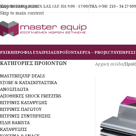
Skip to navigation
ΚΑΘΗΜΕΡΙΝΑ ΚΟΝΤΑ ΣΑΣ (ΔΕ-ΠΑ 9:00 - 17:00)
ΤΗΛ:
(+30)
210 – 34 27 009
Skip to main content
ΡΧΙΚΗ
ΠΡΟΦΙΛ ΕΤΑΙΡΕΙΑΣ
ΠΡΟΪΟΝΤΑ
ΕΡΓΑ – PROJECTS
ΥΠΗΡΕΣΙ
ΚΑΤΗΓΟΡΙΕΣ ΠΡΟΙΟΝΤΩΝ
Αρχική σελίδα
/
Προϊ
MASTEREQUIP DEALS
STORE & ΚΑΤΑΣΚΕΥΑΣΤΙΚΑ
ΑΝΟΞΕΙΔΩΤΑ
ΑΠΟΘΗΚΕΣ SHOCK FREEZERS
ΒΙΤΡΙΝΕΣ ΚΑΤΑΨΥΞΗΣ
ΒΙΤΡΙΝΕΣ ΠΑΓΩΤΟΥ
ΒΙΤΡΙΝΕΣ ΣΥΝΤΗΡΗΣΗΣ
ΕΙΔΗ BARISTA
ΚΑΤΑΨΥΞΕΙΣ
ΚΟΥΖΙΝΑ & SNACK