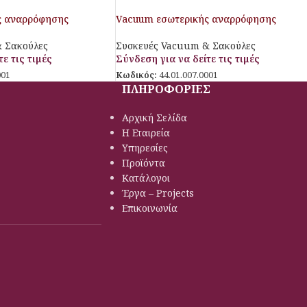
ς αναρρόφησης
Vacuum εσωτερικής αναρρόφησης
 Σακούλες
Συσκευές Vacuum & Σακούλες
ε τις τιμές
Σύνδεση για να δείτε τις τιμές
001
Κωδικός:
44.01.007.0001
ΠΛΗΡΟΦΟΡΙΕΣ
Αρχική Σελίδα
Η Εταιρεία
Υπηρεσίες
Προϊόντα
Κατάλογοι
Έργα – Projects
Επικοινωνία