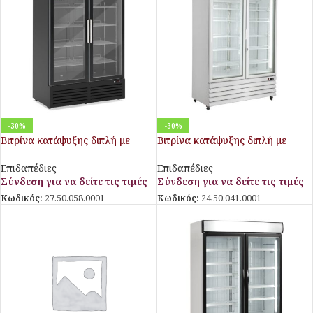
-30%
-30%
Βιτρίνα κατάψυξης διπλή με
Βιτρίνα κατάψυξης διπλή με
ανοιγόμενες πόρτες ACM120
ανοιγόμενες πόρτες FR 1240
BLACK
VGC NF
Επιδαπέδιες
Επιδαπέδιες
Σύνδεση για να δείτε τις τιμές
Σύνδεση για να δείτε τις τιμές
Κωδικός:
27.50.058.0001
Κωδικός:
24.50.041.0001