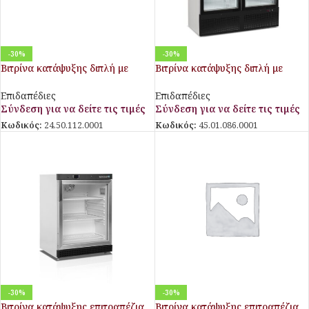
-30%
-30%
Βιτρίνα κατάψυξης διπλή με
Βιτρίνα κατάψυξης διπλή με
ανοιγόμενες πόρτες MR 126 BT2
ανοιγόμενες πόρτες NF5000G
BLACK
Επιδαπέδιες
Επιδαπέδιες
Σύνδεση για να δείτε τις τιμές
Σύνδεση για να δείτε τις τιμές
Κωδικός:
24.50.112.0001
Κωδικός:
45.01.086.0001
-30%
-30%
Βιτρίνα κατάψυξης επιτραπέζια
Βιτρίνα κατάψυξης επιτραπέζια