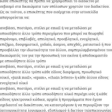
Κάθε επισκέπτης θα πρέπει να χρησιμοποιεί το διαδίκτυο με
σεβασμό στα δικαιώματα των υπόλοιπων χρηστών του διαδικτύου.
Ως εκ τούτου, ο επισκέπτης που εισέρχεται στην ιστοσελίδα
απαγορεύεται να:
ανεβάσει, ποστάρει, στείλει με email ή να μεταδώσει με
οποιοδήποτε άλλο τρόπο περιεχόμενο που μπορεί να θεωρηθεί
παράνομο, επιβλαβές, απειλητικό, προσβλητικό, ενοχλητικό,
επιζήμιο, δυσφημιστικό, χυδαίο, άσεμνο, απεχθές, ρατσιστικό ή που
προσβάλλει την ιδιωτικότητα του άλλου, συμπεριλαμβανομένου του
δικαιώματός του για την προσωπική του εικόνα ή αποδοκιμαστέο
με οποιοδήποτε άλλο τρόπο
ανεβάσει, ποστάρει, στείλει με email η να μεταδώσει με
οποιοδήποτε άλλο τρόπο κάθε είδους διαφήμιση, προωθητικό
υλικό, «junk mail», «spam», «chain letters» ή κάθε άλλου είδους
ενοχλητικό υλικό
ανεβάσει, ποστάρει, στείλει με email η να μεταδώσει με
οποιοδήποτε άλλο τρόπο οποιοδήποτε υλικό περιέχει ιούς ή κάθε
είδους ηλεκτρονικό κώδικα, αρχεία ή προγράμματα που έχουν
σχεδιαστεί να διακόπτουν, να καταστρέφουν ή να περιορίζουν την
λειτουργικότητα λογισμικού, εξοπλισμού ή δικτύου τηλεπικοινωνίας