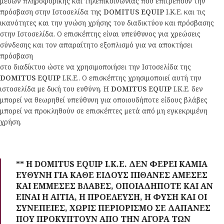
μέσων πληροφορικής και τηλεπικοινωνίας που επιτρέπουν την
πρόσβαση στην Ιστοσελίδα της
DOMITUS EQUIP
Ι.Κ.Ε. και τις
ικανότητες και την γνώση χρήσης του διαδικτύου και πρόσβασης
στην Ιστοσελίδα. Ο επισκέπτης είναι υπεύθυνος για χρεώσεις
σύνδεσης και τον απαραίτητο εξοπλισμό για να αποκτήσει
πρόσβαση
στο διαδίκτυο ώστε να χρησιμοποιήσει την Ιστοσελίδα της
DOMITUS EQUIP
Ι.Κ.Ε.. Ο επισκέπτης χρησιμοποιεί αυτή την
ιστοσελίδα με δική του ευθύνη. Η
DOMITUS EQUIP
Ι.Κ.Ε. δεν
μπορεί να θεωρηθεί υπεύθυνη για οποιουδήποτε είδους βλάβες
μπορεί να προκληθούν σε επισκέπτες μετά από μη εγκεκριμένη
χρήση.
** Η DOMITUS EQUIP Ι.Κ.Ε. ΔΕΝ ΦΕΡΕΙ ΚΑΜΙΑ
ΕΥΘΥΝΗ ΓΙΑ ΚΑΘΕ ΕΙΔΟΥΣ ΠΙΘΑΝΕΣ ΑΜΕΣΕΣ
ΚΑΙ ΕΜΜΕΣΕΣ ΒΛΑΒΕΣ, ΟΠΟΙΑΔΗΠΟΤΕ ΚΑΙ ΑΝ
ΕΙΝΑΙ Η ΑΙΤΙΑ, Η ΠΡΟΕΛΕΥΣΗ, Η ΦΥΣΗ ΚΑΙ ΟΙ
ΣΥΝΕΠΕΙΕΣ, ΧΩΡΙΣ ΠΕΡΙΟΡΙΣΜΟ ΣΕ ΔΑΠΑΝΕΣ
ΠΟΥ ΠΡΟΚΥΠΤΟΥΝ ΑΠΟ ΤΗΝ ΑΓΟΡΑ ΤΩΝ