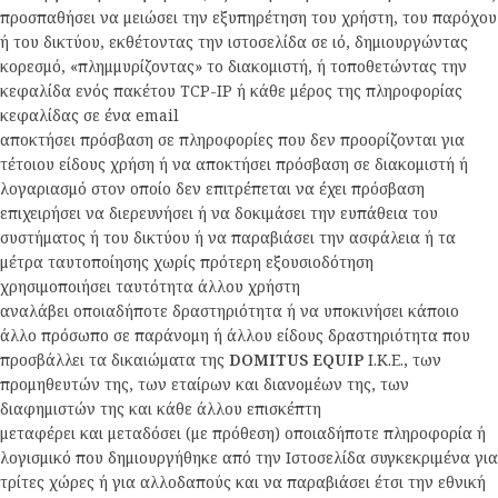
προσπαθήσει να μειώσει την εξυπηρέτηση του χρήστη, του παρόχου
ή του δικτύου, εκθέτοντας την ιστοσελίδα σε ιό, δημιουργώντας
κορεσμό, «πλημμυρίζοντας» το διακομιστή, ή τοποθετώντας την
κεφαλίδα ενός πακέτου TCP-IP ή κάθε μέρος της πληροφορίας
κεφαλίδας σε ένα email
αποκτήσει πρόσβαση σε πληροφορίες που δεν προορίζονται για
τέτοιου είδους χρήση ή να αποκτήσει πρόσβαση σε διακομιστή ή
λογαριασμό στον οποίο δεν επιτρέπεται να έχει πρόσβαση
επιχειρήσει να διερευνήσει ή να δοκιμάσει την ευπάθεια του
συστήματος ή του δικτύου ή να παραβιάσει την ασφάλεια ή τα
μέτρα ταυτοποίησης χωρίς πρότερη εξουσιοδότηση
χρησιμοποιήσει ταυτότητα άλλου χρήστη
αναλάβει οποιαδήποτε δραστηριότητα ή να υποκινήσει κάποιο
άλλο πρόσωπο σε παράνομη ή άλλου είδους δραστηριότητα που
προσβάλλει τα δικαιώματα της
DOMITUS EQUIP
Ι.Κ.Ε., των
προμηθευτών της, των εταίρων και διανομέων της, των
διαφημιστών της και κάθε άλλου επισκέπτη
μεταφέρει και μεταδόσει (με πρόθεση) οποιαδήποτε πληροφορία ή
λογισμικό που δημιουργήθηκε από την Ιστοσελίδα συγκεκριμένα για
τρίτες χώρες ή για αλλοδαπούς και να παραβιάσει έτσι την εθνική