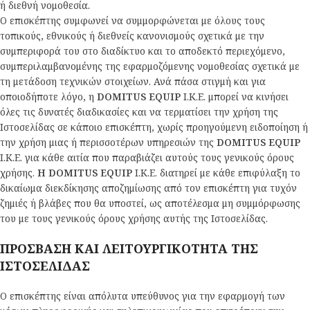
ή διεθνή νομοθεσία.
Ο επισκέπτης συμφωνεί να συμμορφώνεται με όλους τους
τοπικούς, εθνικούς ή διεθνείς κανονισμούς σχετικά με την
συμπεριφορά του στο διαδίκτυο και το αποδεκτό περιεχόμενο,
συμπεριλαμβανομένης της εφαρμοζόμενης νομοθεσίας σχετικά με
τη μετάδοση τεχνικών στοιχείων. Ανά πάσα στιγμή και για
οποιοδήποτε λόγο, η
DOMITUS EQUIP
Ι.Κ.Ε. μπορεί να κινήσει
όλες τις δυνατές διαδικασίες και να τερματίσει την χρήση της
Ιστοσελίδας σε κάποιο επισκέπτη, χωρίς προηγούμενη ειδοποίηση ή
την χρήση μιας ή περισσοτέρων υπηρεσιών της
DOMITUS EQUIP
Ι.Κ.Ε. για κάθε αιτία που παραβιάζει αυτούς τους γενικούς όρους
χρήσης.
Η DOMITUS EQUIP
Ι.Κ.Ε. διατηρεί με κάθε επιφύλαξη το
δικαίωμα διεκδίκησης αποζημίωσης από τον επισκέπτη για τυχόν
ζημιές ή βλάβες που θα υποστεί, ως αποτέλεσμα μη συμμόρφωσης
του με τους γενικούς όρους χρήσης αυτής της Ιστοσελίδας.
ΠΡΟΣΒΑΣΗ ΚΑΙ ΛΕΙΤΟΥΡΓΙΚΟΤΗΤΑ ΤΗΣ
ΙΣΤΟΣΕΛΙΔΑΣ
Ο επισκέπτης είναι απόλυτα υπεύθυνος για την εφαρμογή των