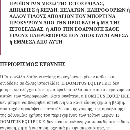
ΠΡΟΪΟΝΤΩΝ ΜΕΣΩ ΤΗΣ ΙΣΤΟΣΕΛΙΔΑΣ,
ΑΠΩΛΕΙΕΣ ή ΚΕΡΔΗ, ΠΕΛΑΤΩΝ, ΠΛΗΡΟΦΟΡΙΩΝ ή
ΑΛΛΟΥ ΕΙΔΟΥΣ ΑΠΩΛΕΙΩΝ ΠΟΥ ΜΠΟΡΕΙ ΝΑ
ΠΡΟΚΥΨΟΥΝ ΑΠΟ ΤΗΝ ΠΡΟΣΒΑΣΗ ή ΜΗ ΤΗΣ
ΙΣΤΟΣΕΛΙΔΑΣ, ή ΑΠΟ ΤΗΝ ΕΦΑΡΜΟΓΗ ΚΑΘΕ
ΕΙΔΟΥΣ ΠΛΗΡΟΦΟΡΙΑΣ ΠΟΥ ΑΠΟΚΤΑΤΑΙ ΑΜΕΣΑ
ή ΕΜΜΕΣΑ ΑΠΟ ΑΥΤΗ.
ΠΕΡΙΟΡΙΣΜΟΣ ΕΥΘΥΝΗΣ
Η Ιστοσελίδα διαθέτει επίσης περιεχόμενο τρίτων καθώς και
συνδέσεις σε άλλες ιστοσελίδες. Η
DOMITUS EQUIP
Ι.Κ.Ε. δεν
μπορεί να ελέγχει ούτε την ασφάλεια αλλά ούτε και το περιεχόμενο
αυτών των πληροφοριών. Κατά συνέπεια, η
DOMITUS EQUIP
Ι.Κ.Ε.
δεν μπορεί να θεωρηθεί υπεύθυνη για κάθε είδους ζημιά ή βλάβη,
που τυχόν προκύψει ως αποτέλεσμα της χρήσης, της πρόσβασης ή
της αδυναμίας χρήσης του περιεχομένου των τρίτων μερών. Η
DOMITUS EQUIP
Ι.Κ.Ε. δεν είναι υπεύθυνη για οποιαδήποτε είδους
εγγύηση, ρητή ή σιωπηρή, σχετικά με την ακεραιότητα, τη