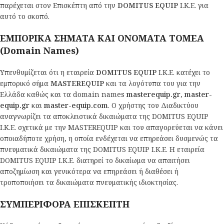
παρέχεται στον Επισκέπτη από την
DOMITUS EQUIP
Ι.Κ.Ε. για
αυτό το σκοπό.
ΕΜΠΟΡΙΚΑ ΣΗΜΑΤΑ ΚΑΙ ΟΝΟΜΑΤΑ ΤΟΜΕΑ
(Domain Names)
Υπενθυμίζεται ότι η εταιρεία
DOMITUS EQUIP
Ι.Κ.Ε. κατέχει το
εμπορικό σήμα
MASTEREQUIP
και τα λογότυπα του για την
Ελλάδα καθώς και τα domain names
masterequip.gr
,
master-
equip.gr
και
master-equip.com
. Ο χρήστης του Διαδικτύου
αναγνωρίζει τα αποκλειστικά δικαιώματα της DOMITUS EQUIP
Ι.Κ.Ε. σχετικά με την MASTEREQUIP και του απαγορεύεται να κάνει
οποιαδήποτε χρήση, η οποία ενδέχεται να επηρεάσει δυσμενώς τα
πνευματικά δικαιώματα της DOMITUS EQUIP Ι.Κ.Ε. Η εταιρεία
DOMITUS EQUIP Ι.Κ.Ε. διατηρεί το δικαίωμα να απαιτήσει
αποζημίωση και γενικότερα να επηρεάσει ή διαθέσει ή
τροποποιήσει τα δικαιώματα πνευματικής ιδιοκτησίας.
ΣΥΜΠΕΡΙΦΟΡΑ ΕΠΙΣΚΕΠΤΗ