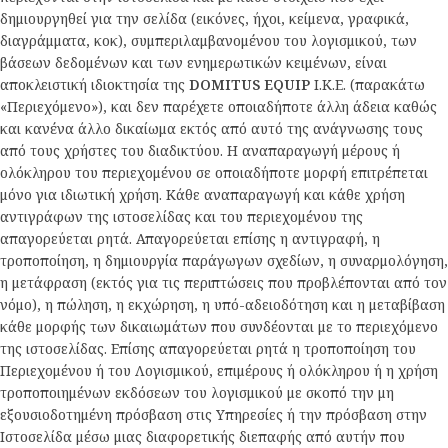
δημιουργηθεί για την σελίδα (εικόνες, ήχοι, κείμενα, γραφικά,
διαγράμματα, κοκ), συμπεριλαμβανομένου του λογισμικού, των
βάσεων δεδομένων και των ενημερωτικών κειμένων, είναι
αποκλειστική ιδιοκτησία της
DOMITUS EQUIP
Ι.Κ.Ε. (παρακάτω
«Περιεχόμενο»), και δεν παρέχετε οποιαδήποτε άλλη άδεια καθώς
και κανένα άλλο δικαίωμα εκτός από αυτό της ανάγνωσης τους
από τους χρήστες του διαδικτύου. Η αναπαραγωγή μέρους ή
ολόκληρου του περιεχομένου σε οποιαδήποτε μορφή επιτρέπεται
μόνο για ιδιωτική χρήση. Κάθε αναπαραγωγή και κάθε χρήση
αντιγράφων της ιστοσελίδας και του περιεχομένου της
απαγορεύεται ρητά. Απαγορεύεται επίσης η αντιγραφή, η
τροποποίηση, η δημιουργία παράγωγων σχεδίων, η συναρμολόγηση,
η μετάφραση (εκτός για τις περιπτώσεις που προβλέπονται από τον
νόμο), η πώληση, η εκχώρηση, η υπό-αδειοδότηση και η μεταβίβαση
κάθε μορφής των δικαιωμάτων που συνδέονται με το περιεχόμενο
της ιστοσελίδας. Επίσης απαγορεύεται ρητά η τροποποίηση του
Περιεχομένου ή του Λογισμικού, επιμέρους ή ολόκληρου ή η χρήση
τροποποιημένων εκδόσεων του λογισμικού με σκοπό την μη
εξουσιοδοτημένη πρόσβαση στις Υπηρεσίες ή την πρόσβαση στην
Ιστοσελίδα μέσω μιας διαφορετικής διεπαφής από αυτήν που