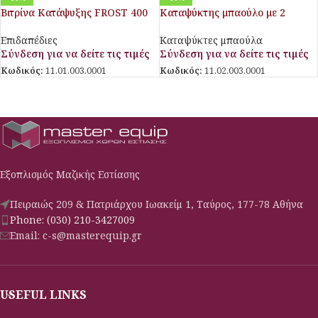
Βιτρίνα Κατάψυξης FROST 400
Καταψύκτης μπαούλο με 2
NV SD
καπάκια CHF900DD
Επιδαπέδιες
Καταψύκτες μπαούλα
Σύνδεση για να δείτε τις τιμές
Σύνδεση για να δείτε τις τιμές
Κωδικός:
11.01.003.0001
Κωδικός:
11.02.003.0001
Εξοπλισμός Μαζικής Εστίασης
Πειραιώς 209 & Πατριάρχου Ιωακείμ 1, Ταύρος, 177-78 Αθήνα
Phone: (030) 210-3427009
Email: c-s@masterequip.gr
USEFUL LINKS