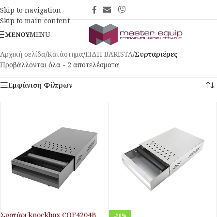
Skip to navigation
Skip to main content
MENU
ΜΕΝΟΎ
Αρχική σελίδα
/
Κατάστημα
/
ΕΙΔΗ BARISTA
/
Συρταριέρες
Προβάλλονται όλα - 2 αποτελέσματα
Εμφάνιση Φίλτρων
Συρτάρι knockbox COF4204B
-20%