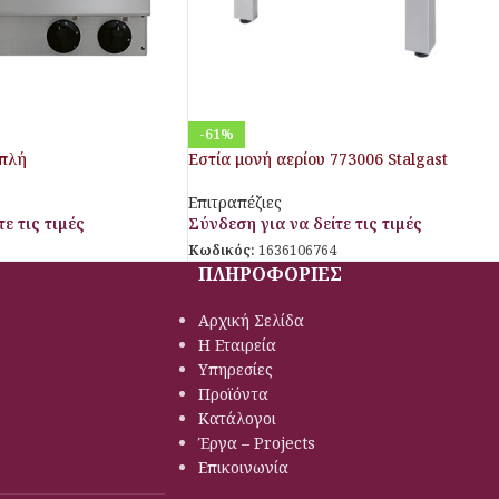
-61%
απλή
Εστία μονή αερίου 773006 Stalgast
Επιτραπέζιες
ε τις τιμές
Σύνδεση για να δείτε τις τιμές
Κωδικός:
1636106764
ΠΛΗΡΟΦΟΡΙΕΣ
Αρχική Σελίδα
Η Εταιρεία
Υπηρεσίες
Προϊόντα
Κατάλογοι
Έργα – Projects
Επικοινωνία