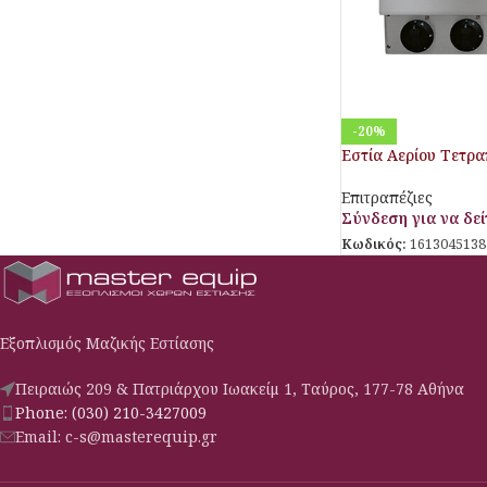
-20%
Εστία Αερίου Τετρ
Επιτραπέζιες
Σύνδεση για να δείτ
Κωδικός:
1613045138
Εξοπλισμός Μαζικής Εστίασης
Πειραιώς 209 & Πατριάρχου Ιωακείμ 1, Ταύρος, 177-78 Αθήνα
Phone: (030) 210-3427009
Email: c-s@masterequip.gr