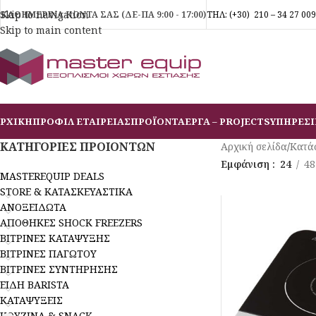
Skip to navigation
ΚΑΘΗΜΕΡΙΝΑ ΚΟΝΤΑ ΣΑΣ (ΔΕ-ΠΑ 9:00 - 17:00)
ΤΗΛ:
(+30)
210 – 34 27 009
Skip to main content
ΡΧΙΚΗ
ΠΡΟΦΙΛ ΕΤΑΙΡΕΙΑΣ
ΠΡΟΪΟΝΤΑ
ΕΡΓΑ – PROJECTS
ΥΠΗΡΕΣΙ
ΚΑΤΗΓΟΡΙΕΣ ΠΡΟΙΟΝΤΩΝ
Αρχική σελίδα
/
Κατά
Εμφάνιση
24
48
MASTEREQUIP DEALS
STORE & ΚΑΤΑΣΚΕΥΑΣΤΙΚΑ
ΑΝΟΞΕΙΔΩΤΑ
ΑΠΟΘΗΚΕΣ SHOCK FREEZERS
ΒΙΤΡΙΝΕΣ ΚΑΤΑΨΥΞΗΣ
ΒΙΤΡΙΝΕΣ ΠΑΓΩΤΟΥ
ΒΙΤΡΙΝΕΣ ΣΥΝΤΗΡΗΣΗΣ
ΕΙΔΗ BARISTA
ΚΑΤΑΨΥΞΕΙΣ
ΚΟΥΖΙΝΑ & SNACK