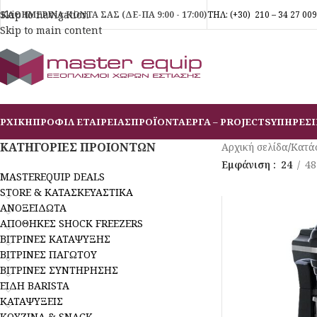
Skip to navigation
ΚΑΘΗΜΕΡΙΝΑ ΚΟΝΤΑ ΣΑΣ (ΔΕ-ΠΑ 9:00 - 17:00)
ΤΗΛ:
(+30)
210 – 34 27 009
Skip to main content
ΡΧΙΚΗ
ΠΡΟΦΙΛ ΕΤΑΙΡΕΙΑΣ
ΠΡΟΪΟΝΤΑ
ΕΡΓΑ – PROJECTS
ΥΠΗΡΕΣΙ
ΚΑΤΗΓΟΡΙΕΣ ΠΡΟΙΟΝΤΩΝ
Αρχική σελίδα
/
Κατά
Εμφάνιση
24
48
MASTEREQUIP DEALS
STORE & ΚΑΤΑΣΚΕΥΑΣΤΙΚΑ
ΑΝΟΞΕΙΔΩΤΑ
ΑΠΟΘΗΚΕΣ SHOCK FREEZERS
ΒΙΤΡΙΝΕΣ ΚΑΤΑΨΥΞΗΣ
ΒΙΤΡΙΝΕΣ ΠΑΓΩΤΟΥ
ΒΙΤΡΙΝΕΣ ΣΥΝΤΗΡΗΣΗΣ
ΕΙΔΗ BARISTA
ΚΑΤΑΨΥΞΕΙΣ
ΚΟΥΖΙΝΑ & SNACK