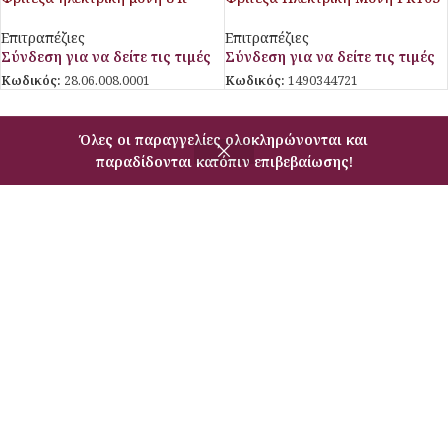
POWER 6Kw
SLS
Επιτραπέζιες
Επιτραπέζιες
Σύνδεση για να δείτε τις τιμές
Σύνδεση για να δείτε τις τιμές
Κωδικός:
28.06.008.0001
Κωδικός:
1490344721
1
2
→
Όλες οι παραγγελίες ολοκληρώνονται και
παραδίδονται κατόπιν επιβεβαίωσης!
Φίλτρα
Μενού
Σύγκριση
Εξοπλισμός Μαζικής Εστίασης
Πειραιώς 209 & Πατριάρχου Ιωακείμ 1, Ταύρος, 177-78 Αθήνα
Phone: (030) 210-3427009
Email: c-s@masterequip.gr
USEFUL LINKS
ΠΛΗΡΟΦΟΡΙΕΣ