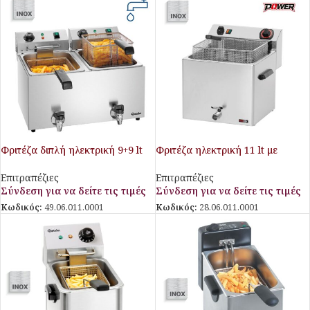
Φριτέζα διπλή ηλεκτρική 9+9 lt
Φριτέζα ηλεκτρική 11 lt με
με βρυσάκι απορροής
βρυσάκι απορροής POWER
8.1Kw
Επιτραπέζιες
Επιτραπέζιες
Σύνδεση για να δείτε τις τιμές
Σύνδεση για να δείτε τις τιμές
Κωδικός:
49.06.011.0001
Κωδικός:
28.06.011.0001