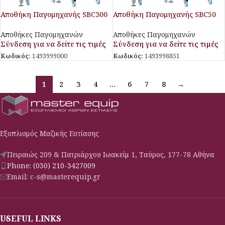
Αποθήκη Παγομηχανής SBC300
Αποθήκη Παγομηχανής SBC50
Aristarco
Aristarco
Αποθήκες Παγομηχανών
Αποθήκες Παγομηχανών
Σύνδεση για να δείτε τις τιμές
Σύνδεση για να δείτε τις τιμές
Κωδικός:
1493999000
Κωδικός:
1493998851
1
2
3
4
…
6
7
8
→
Εξοπλισμός Μαζικής Εστίασης
Πειραιώς 209 & Πατριάρχου Ιωακείμ 1, Ταύρος, 177-78 Αθήνα
Phone: (030) 210-3427009
Email: c-s@masterequip.gr
USEFUL LINKS