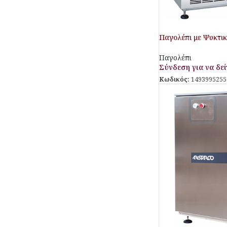
Παγολέπι με Ψυκτι
Aristarco
Παγολέπι
Σύνδεση για να δείτ
Κωδικός:
1493995255