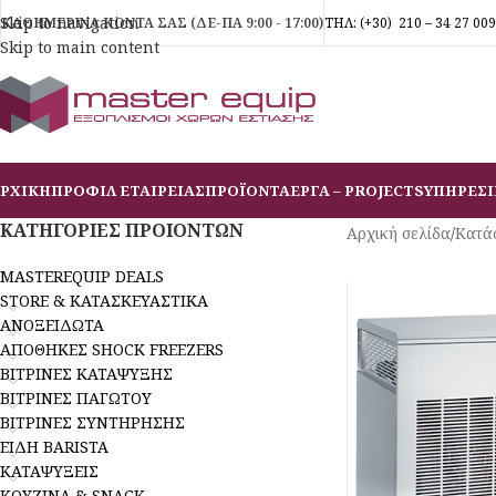
Skip to navigation
ΚΑΘΗΜΕΡΙΝΑ ΚΟΝΤΑ ΣΑΣ (ΔΕ-ΠΑ 9:00 - 17:00)
ΤΗΛ:
(+30)
210 – 34 27 009
Skip to main content
ΡΧΙΚΗ
ΠΡΟΦΙΛ ΕΤΑΙΡΕΙΑΣ
ΠΡΟΪΟΝΤΑ
ΕΡΓΑ – PROJECTS
ΥΠΗΡΕΣΙ
ΚΑΤΗΓΟΡΙΕΣ ΠΡΟΙΟΝΤΩΝ
Αρχική σελίδα
/
Κατά
MASTEREQUIP DEALS
STORE & ΚΑΤΑΣΚΕΥΑΣΤΙΚΑ
ΑΝΟΞΕΙΔΩΤΑ
ΑΠΟΘΗΚΕΣ SHOCK FREEZERS
ΒΙΤΡΙΝΕΣ ΚΑΤΑΨΥΞΗΣ
ΒΙΤΡΙΝΕΣ ΠΑΓΩΤΟΥ
ΒΙΤΡΙΝΕΣ ΣΥΝΤΗΡΗΣΗΣ
ΕΙΔΗ BARISTA
ΚΑΤΑΨΥΞΕΙΣ
ΚΟΥΖΙΝΑ & SNACK