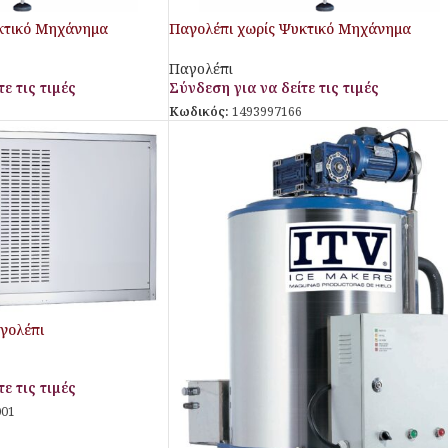
κτικό Μηχάνημα
Παγολέπι χωρίς Ψυκτικό Μηχάνημα
tarco
SPS3000SPLIT Aristarco
Παγολέπι
ε τις τιμές
Σύνδεση για να δείτε τις τιμές
Κωδικός:
1493997166
γολέπι
ε τις τιμές
001