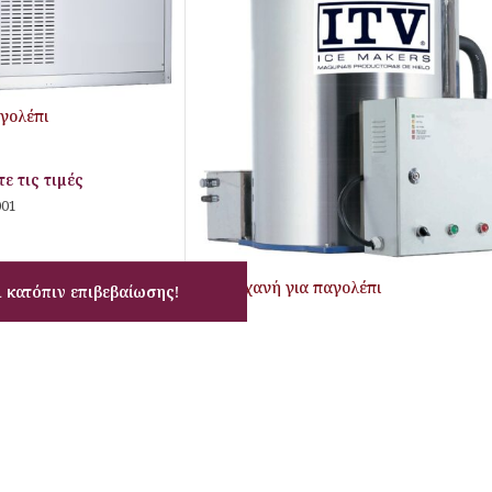
γολέπι
ε τις τιμές
001
Παγομηχανή για παγολέπι
 κατόπιν επιβεβαίωσης!
Παγολέπι
Σύνδεση για να δείτε τις τιμές
Κωδικός:
23.08.006.0001
1
2
→
ΠΛΗΡΟΦΟΡΙΕΣ