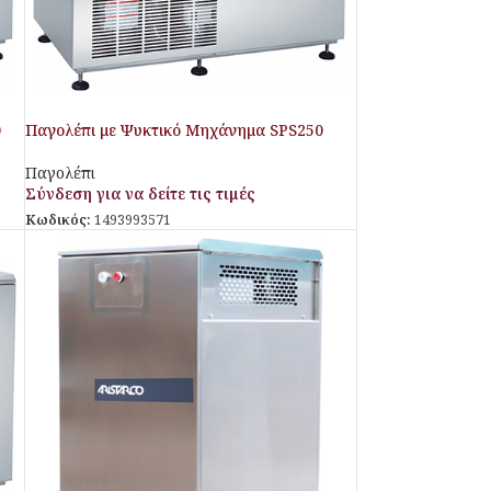
0
Παγολέπι με Ψυκτικό Μηχάνημα SPS250
Aristarco
Παγολέπι
Σύνδεση για να δείτε τις τιμές
Κωδικός:
1493993571