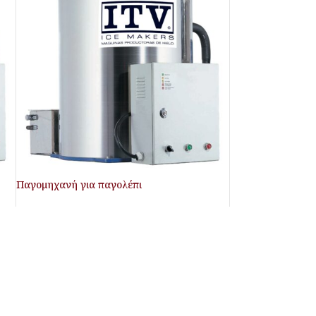
Παγομηχανή για παγολέπι
Παγολέπι
Σύνδεση για να δείτε τις τιμές
Κωδικός:
scala400split
ΕΞΥΠΗΡΕΤΗΣΗ