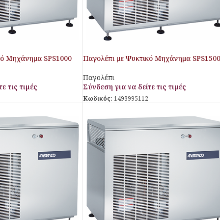
κό Μηχάνημα SPS1000
Παγολέπι με Ψυκτικό Μηχάνημα SPS150
Aristarco
Παγολέπι
ε τις τιμές
Σύνδεση για να δείτε τις τιμές
Κωδικός:
1493995112