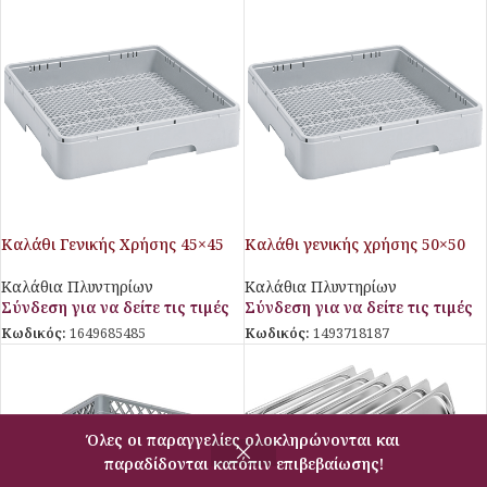
Καλάθι Γενικής Χρήσης 45×45
Καλάθι γενικής χρήσης 50×50
Giados
Giados
Καλάθια Πλυντηρίων
Καλάθια Πλυντηρίων
Σύνδεση για να δείτε τις τιμές
Σύνδεση για να δείτε τις τιμές
Κωδικός:
1649685485
Κωδικός:
1493718187
Όλες οι παραγγελίες ολοκληρώνονται και
παραδίδονται κατόπιν επιβεβαίωσης!
Φίλτρα
Μενού
Σύγκριση