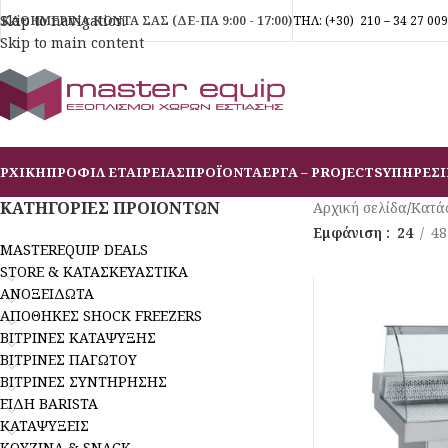
Skip to navigation
ΚΑΘΗΜΕΡΙΝΑ ΚΟΝΤΑ ΣΑΣ (ΔΕ-ΠΑ 9:00 - 17:00)
ΤΗΛ:
(+30)
210 – 34 27 009
Skip to main content
ΡΧΙΚΗ
ΠΡΟΦΙΛ ΕΤΑΙΡΕΙΑΣ
ΠΡΟΪΟΝΤΑ
ΕΡΓΑ – PROJECTS
ΥΠΗΡΕΣΙ
ΚΑΤΗΓΟΡΙΕΣ ΠΡΟΙΟΝΤΩΝ
Αρχική σελίδα
/
Κατά
Εμφάνιση
24
48
MASTEREQUIP DEALS
STORE & ΚΑΤΑΣΚΕΥΑΣΤΙΚΑ
ΑΝΟΞΕΙΔΩΤΑ
ΑΠΟΘΗΚΕΣ SHOCK FREEZERS
ΒΙΤΡΙΝΕΣ ΚΑΤΑΨΥΞΗΣ
ΒΙΤΡΙΝΕΣ ΠΑΓΩΤΟΥ
ΒΙΤΡΙΝΕΣ ΣΥΝΤΗΡΗΣΗΣ
ΕΙΔΗ BARISTA
ΚΑΤΑΨΥΞΕΙΣ
ΚΟΥΖΙΝΑ & SNACK