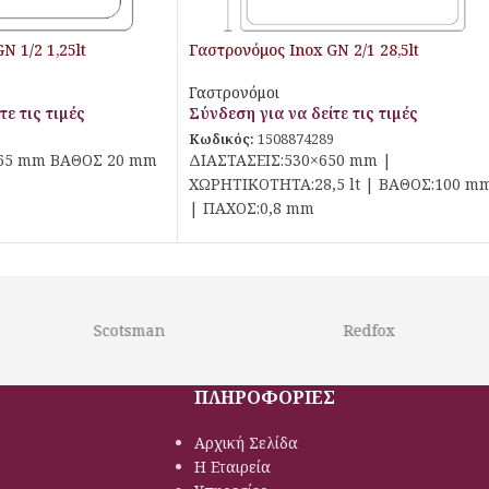
N 1/2 1,25lt
Γαστρονόμος Inox GN 2/1 28,5lt
Γαστρονόμοι
τε τις τιμές
Σύνδεση για να δείτε τις τιμές
3
Κωδικός:
1508874289
265 mm ΒΑΘΟΣ 20 mm
ΔΙΑΣΤΑΣΕΙΣ:530×650 mm |
ΧΩΡΗΤΙΚΟΤΗΤΑ:28,5 lt | ΒΑΘΟΣ:100 m
| ΠΑΧΟΣ:0,8 mm
Scotsman
Redfox
ΠΛΗΡΟΦΟΡΙΕΣ
Αρχική Σελίδα
Η Εταιρεία