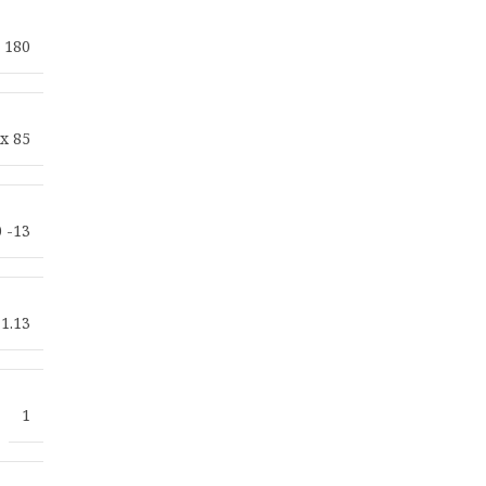
 180
 x 85
0 -13
1.13
1