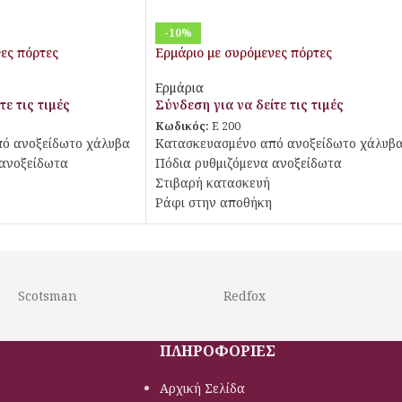
-10%
ες πόρτες
Ερμάριο με συρόμενες πόρτες
Ερμάρια
τε τις τιμές
Σύνδεση για να δείτε τις τιμές
Κωδικός:
E 200
ό ανοξείδωτο χάλυβα
Κατασκευασμένο από ανοξείδωτο χάλυβ
 ανοξείδωτα
Πόδια ρυθμιζόμενα ανοξείδωτα
Στιβαρή κατασκευή
Ράφι στην αποθήκη
Πόρτες συρόμενες
Scotsman
Redfox
ΠΛΗΡΟΦΟΡΙΕΣ
Αρχική Σελίδα