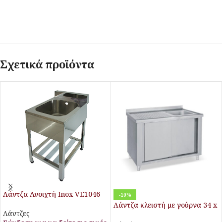
Σχετικά προϊόντα
Λάντζα Ανοιχτή Inox VE1046
-10%
Λάντζα κλειστή με γούρνα 34 x
Λάντζες
37 x 15