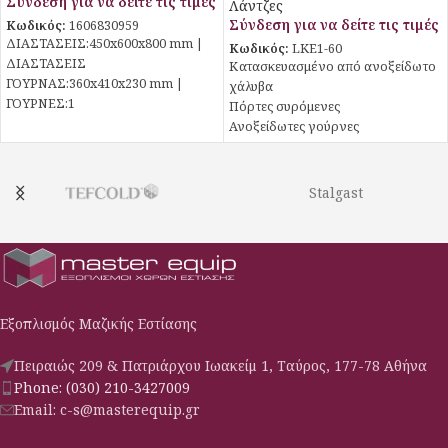
Σύνδεση για να δείτε τις τιμές
Λάντζες
Σύνδεση για να δείτε τις τιμές
Κωδικός:
1606830959
ΔΙΑΣΤΑΣΕΙΣ:450x600x800 mm |
Κωδικός:
LKE1-60
ΔΙΑΣΤΑΣΕΙΣ
Κατασκευασμένο από ανοξείδωτο
ΓΟΥΡΝΑΣ:360x410x230 mm |
χάλυβα
ΓΟΥΡΝEΣ:1
Πόρτες συρόμενες
Ανοξείδωτες γούρνες
Ρυθμιζόμενα πόδια καθ’ ύψος
Στιβαρή κατασκευή
Χωρίς πλάτη
Stalgast
Με βούλες inox αποστράγγισης
Καπάκι σκαφωτό με σήκωμα στη
πλάτη
Εξοπλισμός Μαζικής Εστίασης
Πειραιώς 209 & Πατριάρχου Ιωακείμ 1, Ταύρος, 177-78 Αθήνα
Phone: (030) 210-3427009
Email: c-s@masterequip.gr