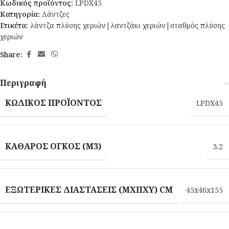
Κωδικός προϊόντος:
LPDX45
Κατηγορία:
Λάντζες
Ετικέτα:
λάντζα πλύσης χεριών|λαντζάκι χεριών|σταθμός πλύσης
χεριών
Share:
Περιγραφή
ΚΩΔΙΚΌΣ ΠΡΟΪΌΝΤΟΣ
LPDX45
ΚΑΘΑΡΌΣ ΌΓΚΟΣ (M3)
3.2
ΕΞΩΤΕΡΙΚΈΣ ΔΙΑΣΤΆΣΕΙΣ (ΜXΠXΥ) CM
45x46x155