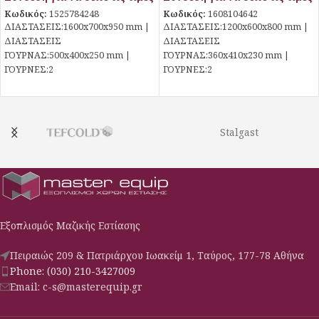
Κωδικός:
1525784248
Κωδικός:
1608104642
ΔΙΑΣΤΑΣΕΙΣ:1600x700x950 mm |
ΔΙΑΣΤΑΣΕΙΣ:1200x600x800 mm |
ΔΙΑΣΤΑΣΕΙΣ
ΔΙΑΣΤΑΣΕΙΣ
ΓΟΥΡΝΑΣ:500x400x250 mm |
ΓΟΥΡΝΑΣ:360x410x230 mm |
ΓΟΥΡΝEΣ:2
ΓΟΥΡΝEΣ:2
Stalgast
Εξοπλισμός Μαζικής Εστίασης
Πειραιώς 209 & Πατριάρχου Ιωακείμ 1, Ταύρος, 177-78 Αθήνα
Phone: (030) 210-3427009
Email: c-s@masterequip.gr