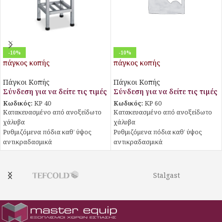
-10%
-10%
πάγκος κοπής
πάγκος κοπής
Πάγκοι Κοπής
Πάγκοι Κοπής
Σύνδεση για να δείτε τις τιμές
Σύνδεση για να δείτε τις τιμές
Κωδικός:
KP 40
Κωδικός:
KP 60
Κατακευασμένο από ανοξείδωτο
Κατακευασμένο από ανοξείδωτο
χάλυβα
χάλυβα
Ρυθμιζόμενα πόδια καθ’ ύψος
Ρυθμιζόμενα πόδια καθ’ ύψος
αντικραδασμικά
αντικραδασμικά
Στιβαρή κατασκευή
Στιβαρή κατασκευή
Πλάκα κοπής πολυαιθυλενίου
Πλάκα κοπής πολυαιθυλενίου
πάχους 20mm, πληροί
πάχους 20mm, πληροί
Stalgast
προδιαγραφές HACCP
προδιαγραφές HACCP
Επιλογή χρώματος λευκό / κόκκινο
Επιλογή χρώματος λευκό / κόκκινο