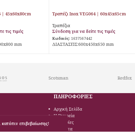
6 | 45x60x80cm
Τραπέζι Inox VEG064 | 60x45x65cm
Τραπέζια
τε τις τιμές
Σύνδεση για να δείτε τις τιμές
6
Κωδικός:
1637567442
00x800 mm
ΔΙΑΣΤΑΣΕΙΣ:600x450x650 mm
Scotsman
Redfox
ΠΛΗΡΟΦΟΡΙΕΣ
Αρχική Σελίδα
Η Εταιρεία
Υπηρεσίες
 κατόπιν επιβεβαίωσης!
Προϊόντα