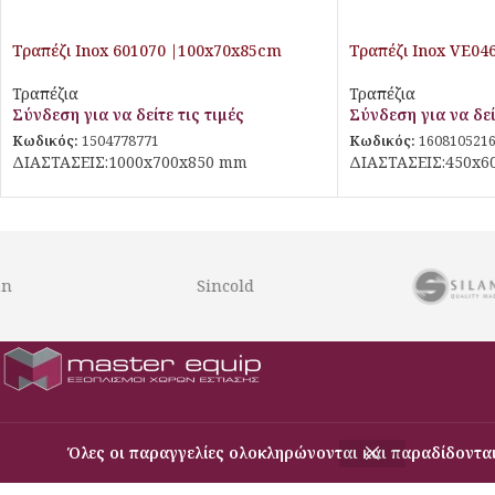
Τραπέζι Inox 601070 |100x70x85cm
Τραπέζι Inox VE04
Τραπέζια
Τραπέζια
Σύνδεση για να δείτε τις τιμές
Σύνδεση για να δεί
Κωδικός:
1504778771
Κωδικός:
160810521
ΔΙΑΣΤΑΣΕΙΣ:1000x700x850 mm
ΔΙΑΣΤΑΣΕΙΣ:450x6
Sincold
Εξοπλισμός Μαζικής Εστίασης
Όλες οι παραγγελίες ολοκληρώνονται και παραδίδονται
Πειραιώς 209 & Πατριάρχου Ιωακείμ 1, Ταύρος, 177-78 Αθήνα