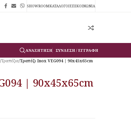
SHOWROOM
ΚΑΤΑΛΟΓΟΙ
ΕΠΙΚΟΙΝΩΝΙΑ
ΑΝΑΖΉΤΗΣΗ
ΣΎΝΔΕΣΗ / ΕΓΓΡΑΦΉ
/
Τραπέζια
/
Τραπέζι Inox VEG094 | 90x45x65cm
EG094 | 90x45x65cm