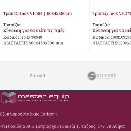
Τραπέζι Inox VE064 | 60x45x80cm
Τραπέζι Inox VE27
Τραπέζια
Τραπέζια
Σύνδεση για να δείτε τις τιμές
Σύνδεση για να δεί
Κωδικός:
1649760948
Κωδικός:
160810919
ΔΙΑΣΤΑΣΕΙΣ:600x450x800 mm
ΔΙΑΣΤΑΣΕΙΣ:1200x
Sincold
Εξοπλισμός Μαζικής Εστίασης
Πειραιώς 209 & Πατριάρχου Ιωακείμ 1, Ταύρος, 177-78 Αθήνα