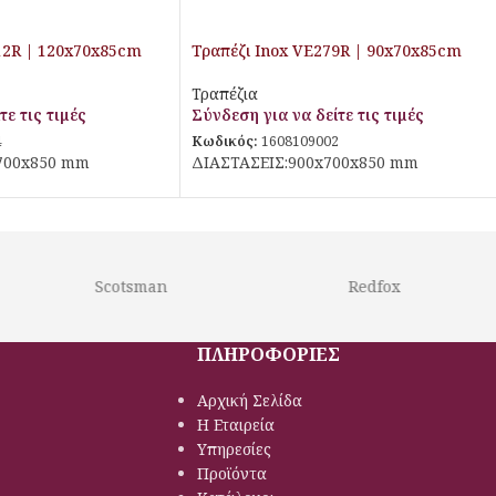
12R | 120x70x85cm
Τραπέζι Inox VE279R | 90x70x85cm
Τραπέζια
τε τις τιμές
Σύνδεση για να δείτε τις τιμές
4
Κωδικός:
1608109002
700x850 mm
ΔΙΑΣΤΑΣΕΙΣ:900x700x850 mm
Scotsman
Redfox
ΠΛΗΡΟΦΟΡΙΕΣ
Αρχική Σελίδα
Η Εταιρεία
Υπηρεσίες
Προϊόντα