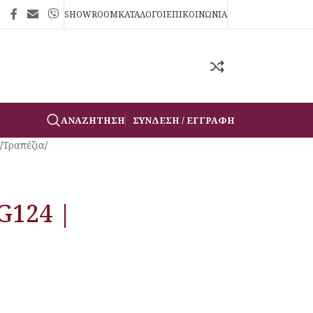
SHOWROOM
ΚΑΤΑΛΟΓΟΙ
ΕΠΙΚΟΙΝΩΝΙΑ
ΑΝΑΖΉΤΗΣΗ
ΣΎΝΔΕΣΗ / ΕΓΓΡΑΦΉ
/
Τραπέζια
/
G124 |