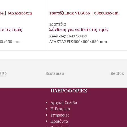
64 | 60x45x65cm
Τραπέζι Inox VEG066 | 60x60x65cm
Τραπέζια
τε τις τιμές
Σύνδεση για να δείτε τις τιμές
2
Κωδικός:
1649759463
50x650 mm
ΔΙΑΣΤΑΣΕΙΣ:600x600x650 mm
Scotsman
Redfox
ΠΛΗΡΟΦΟΡΙΕΣ
Αρχική Σελίδα
Η Εταιρεία
Υπηρεσίες
Προϊόντα