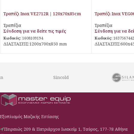
Τραπέζι Inox VE2712R | 120x70x85cm
Τραπέζι Inox VEG0
Τραπέζια
Τραπέζια
Σύνδεση για να δείτε τις τιμές
Σύνδεση για να δεί
Κωδικός:
1608109194
Κωδικός:
163756744
ΔΙΑΣΤΑΣΕΙΣ:1200x700x850 mm
ΔΙΑΣΤΑΣΕΙΣ:600x4
Sincold
Εξοπλισμός Μαζικής Εστίασης
Πειραιώς 209 & Πατριάρχου Ιωακείμ 1, Ταύρος, 177-78 Αθήνα