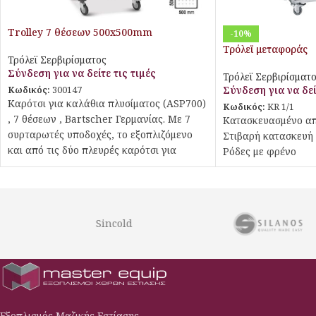
Trolley 7 θέσεων 500x500mm
-10%
Τρόλεϊ μεταφοράς
Τρόλεϊ Σερβιρίσματος
Σύνδεση για να δείτε τις τιμές
Τρόλεϊ Σερβιρίσματ
Σύνδεση για να δεί
Κωδικός:
300147
Καρότσι για καλάθια πλυσίματος (ASP700)
Κωδικός:
KR 1/1
, 7 θέσεων , Bartscher Γερμανίας. Με 7
Κατασκευασμένο α
συρταρωτές υποδοχές, το εξοπλιζόμενο
Στιβαρή κατασκευή
και από τις δύο πλευρές καρότσι για
Ρόδες με φρένο
καλάθια πλυσίματος προσφέρει χώρο
στοίβαξης και τακτοποίησης με
εξοικονόμηση χώρου. Η ασφάλεια
καλαθιών αποτρέπει την ολίσθηση,
Sincold
ανατροπή ή πτώση των καλαθιών
πλυσίματος.
Εξοπλισμός Μαζικής Εστίασης