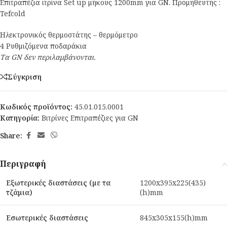
Επιτραπέζια ιτρίνα Set up μήκους 1200mm για GN. Προμηθευτής :
Tefcold
Ηλεκτρονικός θερμοστάτης – θερμόμετρο
4 Ρυθμιζόμενα ποδαράκια
Τα GN δεν περιλαμβάνονται.
Σύγκριση
Κωδικός προϊόντος:
45.01.015.0001
Κατηγορία:
Βιτρίνες Επιτραπέζιες για GN
Share:
Περιγραφή
Εξωτερικές διαστάσεις (με τα
1200x395x225(435)
τζάμια)
(h)mm
Εσωτερικές διαστάσεις
845x305x155(h)mm