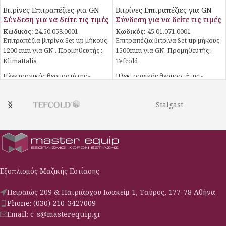
Βιτρίνες Επιτραπέζιες για GN
Βιτρίνες Επιτραπέζιες για GN
Σύνδεση για να δείτε τις τιμές
Σύνδεση για να δείτε τις τιμές
Κωδικός:
24.50.058.0001
Κωδικός:
45.01.071.0001
Επιτραπέζια βιτρίνα Set up μήκους
Επιτραπέζια βιτρίνα Set up μήκους
1200 mm για GN . Προμηθευτής :
1500mm για GN. Προμηθευτής :
KlimaItalia
Tefcold
Ηλεκτρονικός θερμοστάτης -
Ηλεκτρονικός θερμοστάτης -
θερμόμετρο
θερμόμετρο
Τα GN δεν περιλαμβάνονται
4 Ρυθμιζόμενα ποδαράκια
Stalgast
Τα GN δεν περιλαμβάνονται.
Εξοπλισμός Μαζικής Εστίασης
Πειραιώς 209 & Πατριάρχου Ιωακείμ 1, Ταύρος, 177-78 Αθήνα
Phone: (030) 210-3427009
Email: c-s@masterequip.gr