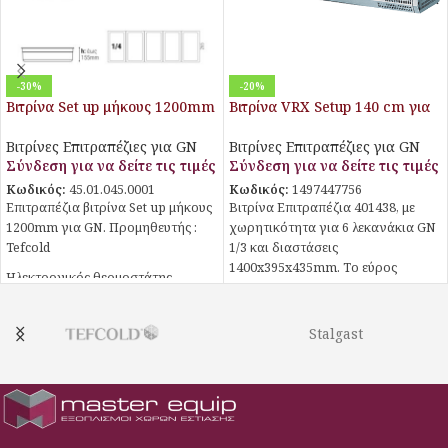
-30%
-20%
Βιτρίνα Set up μήκους 1200mm
Βιτρίνα VRX Setup 140 cm για
για GN VK33-120
6 λεκανάκια GN 1/3
Βιτρίνες Επιτραπέζιες για GN
Βιτρίνες Επιτραπέζιες για GN
Σύνδεση για να δείτε τις τιμές
Σύνδεση για να δείτε τις τιμές
Κωδικός:
45.01.045.0001
Κωδικός:
1497447756
Επιτραπέζια βιτρίνα Set up μήκους
Βιτρίνα Επιτραπέζια 401438, με
1200mm για GN. Προμηθευτής :
χωρητικότητα για 6 λεκανάκια GN
Tefcold
1/3 και διαστάσεις
1400x395x435mm. Το εύρος
Ηλεκτρονικός θερμοστάτης -
θερμοκρασίας κυμαίνεται από +2°C
θερμόμετρο
έως +10°C, ενώ η κατασκευή της
4 Ρυθμιζόμενα ποδαράκια
αποτελείται από Inox.
Stalgast
Τα GN δεν περιλαμβάνονται.