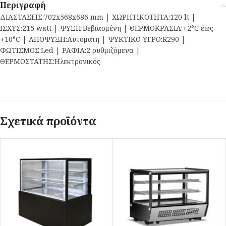
Περιγραφή
ΔΙΑΣΤΑΣΕΙΣ:702x568x686 mm | ΧΩΡΗΤΙΚΟΤΗΤΑ:120 lt |
ΙΣΧΥΣ:215 watt | ΨΥΞΗ:Βεβιασμένη | ΘΕΡΜΟΚΡΑΣΙΑ:+2°C έως
+10°C | ΑΠΟΨΥΞΗ:Αυτόματη | ΨΥΚΤΙΚΟ ΥΓΡΟ:R290 |
ΦΩΤΙΣΜΟΣ:Led | ΡΑΦΙΑ:2 ρυθμιζόμενα |
ΘΕΡΜΟΣΤΑΤΗΣ:Ηλεκτρονικός
Σχετικά προϊόντα