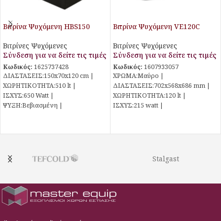
Βιτρίνα Ψυχόμενη HBS150
Βιτρίνα Ψυχόμενη VE120C
Βιτρίνες Ψυχόμενες
Βιτρίνες Ψυχόμενες
Σύνδεση για να δείτε τις τιμές
Σύνδεση για να δείτε τις τιμές
Κωδικός:
1625737428
Κωδικός:
1607933057
ΔΙΑΣΤΑΣΕΙΣ:150x70x120 cm |
ΧΡΩΜΑ:Μαύρο |
ΧΩΡΗΤΙΚΟΤΗΤΑ:510 lt |
ΔΙΑΣΤΑΣΕΙΣ:702x568x686 mm |
ΙΣΧΥΣ:650 Watt |
ΧΩΡΗΤΙΚΟΤΗΤΑ:120 lt |
ΨΥΞΗ:Βεβιασμένη |
ΙΣΧΥΣ:215 watt |
ΘΕΡΜΟΚΡΑΣΙΑ:+2°C έως +10°C |
ΨΥΞΗ:Βεβιασμένη |
ΑΠΟΨΥΞΗ:Αυτόματη | ΨΥΚΤΙΚΟ
ΘΕΡΜΟΚΡΑΣΙΑ:+2°C έως +10°C |
ΥΓΡΟ:R134/R290 |
ΑΠΟΨΥΞΗ:Αυτόματη | ΨΥΚΤΙΚΟ
Stalgast