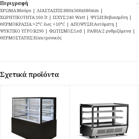
Περιγραφή
ΧΡΩΜΑ:Μαύρο | ΔΙΑΣΤΑΣΕΙΣ:880x568x686mm |
ΧΩΡΗΤΙΚΟΤΗΤΑ:160 lt | ΙΣΧΥΣ:240 Watt | ΨΥΞΗ:Βεβιασμένη |
ΘΕΡΜΟΚΡΑΣΙΑ:+2°C έως +10°C | ΑΠΟΨΥΞΗ:Αυτόματη |
ΨΥΚΤΙΚΟ ΥΓΡΟ:R290 | ΦΩΤΙΣΜΟΣ:Led | ΡΑΦΙΑ:2 ρυθμιζόμενα |
ΘΕΡΜΟΣΤΑΤΗΣ:Ηλεκτρονικός
Σχετικά προϊόντα