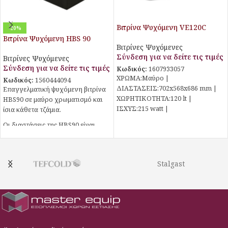
Βιτρίνα Ψυχόμενη VE120C
-20%
Βιτρίνα Ψυχόμενη HBS 90
Βιτρίνες Ψυχόμενες
Σύνδεση για να δείτε τις τιμές
Βιτρίνες Ψυχόμενες
Σύνδεση για να δείτε τις τιμές
Κωδικός:
1607933057
ΧΡΩΜΑ:Μαύρο |
Κωδικός:
1560444094
ΔΙΑΣΤΑΣΕΙΣ:702x568x686 mm |
Επαγγελματική ψυχόμενη βιτρίνα
ΧΩΡΗΤΙΚΟΤΗΤΑ:120 lt |
ΗΒS90 σε μαύρο χρωματισμό και
ΙΣΧΥΣ:215 watt |
ίσια κάθετα τζάμια.
ΨΥΞΗ:Βεβιασμένη |
Οι διαστάσεις της ΗBS90 είναι
ΘΕΡΜΟΚΡΑΣΙΑ:+2°C έως +10°C |
90x70x120cm, έχει δύο ράφια
ΑΠΟΨΥΞΗ:Αυτόματη | ΨΥΚΤΙΚΟ
προβολής και led φωτισμό.
Stalgast