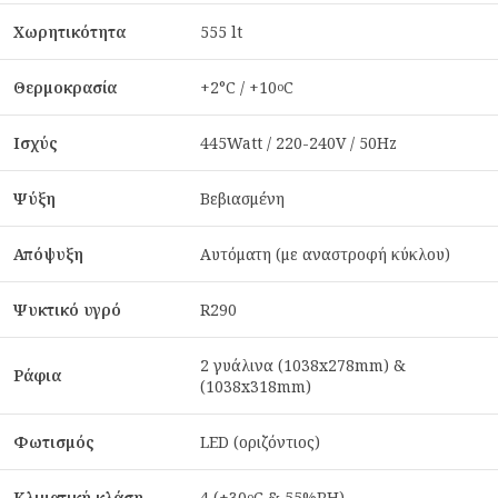
Χωρητικότητα
555 lt
Θερμοκρασία
+2°C / +10
C
o
Ισχύς
445Watt / 220-240V / 50Hz
Ψύξη
Βεβιασμένη
Απόψυξη
Αυτόματη (με αναστροφή κύκλου)
Ψυκτικό υγρό
R290
2 γυάλινα (1038x278mm) &
Ράφια
(1038x318mm)
Φωτισμός
LED (οριζόντιος)
Κλιματική κλάση
4 (+30
C & 55%RH)
o