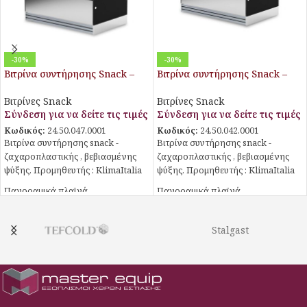
-30%
-30%
Βιτρίνα συντήρησης Snack –
Βιτρίνα συντήρησης Snack –
Ζαχαροπλαστικής DELUXE 123
Ζαχαροπλαστικής DELUXE 152
PSV
PSV
Βιτρίνες Snack
Βιτρίνες Snack
Σύνδεση για να δείτε τις τιμές
Σύνδεση για να δείτε τις τιμές
Κωδικός:
24.50.047.0001
Κωδικός:
24.50.042.0001
Βιτρίνα συντήρησης snack -
Βιτρίνα συντήρησης snack -
ζαχαροπλαστικής , βεβιασμένης
ζαχαροπλαστικής , βεβιασμένης
ψύξης. Προμηθευτής : KlimaItalia
ψύξης. Προμηθευτής : KlimaItalia
Πανοραμικά πλαϊνά
Πανοραμικά πλαϊνά
4 ροδάκια
4 ροδάκια
Ψηφιακός θερμοστάτης -
Ψηφιακός θερμοστάτης -
Stalgast
θερμόμετρο
θερμόμετρο