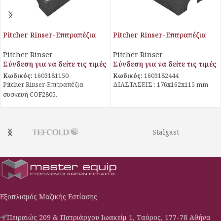
Pitcher Rinser-Επιτραπέζια
Pitcher Rinser-Επιτραπέζια
συσκευή COF2805
συσκευή COF2806
Pitcher Rinser
Pitcher Rinser
Σύνδεση για να δείτε τις τιμές
Σύνδεση για να δείτε τις τιμές
Κωδικός:
1603181150
Κωδικός:
1603182444
Pitcher Rinser-Επιτραπέζια
ΔΙΑΣΤΑΣΕΙΣ : 176x162x115 mm
συσκευή COF2805.
Stalgast
Εξοπλισμός Μαζικής Εστίασης
Πειραιώς 209 & Πατριάρχου Ιωακείμ 1, Ταύρος, 177-78 Αθήνα