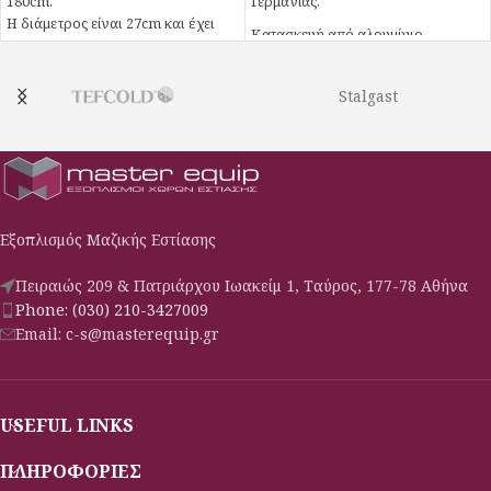
180cm.
Γερμανίας.
H διάμετρος είναι 27cm και έχει
Κατασκευή από αλουμίνιο
ισχύ 250watt. Χρωματισμός ασημί.
Διακόπτης ON/OF
Πόδια με ρύθμιση ύψους
Stalgast
Συμπεριλαμβάνονται 2 λαμπτήρες
υπέρυθρων (0,25Kw)
Το GN δεν συμπεριλαμβάνεται.
Εξοπλισμός Μαζικής Εστίασης
Πειραιώς 209 & Πατριάρχου Ιωακείμ 1, Ταύρος, 177-78 Αθήνα
Phone: (030) 210-3427009
Email: c-s@masterequip.gr
USEFUL LINKS
ΠΛΗΡΟΦΟΡΙΕΣ