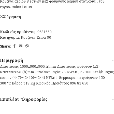
Κουζίνα αερίου 8 εστιών με2 φούρνους αερίου στατικούς , του
εργοστασίου Lotus.
Σύγκριση
Κωδικός προϊόντος:
9681650
Κατηγορία:
Κουζίνες Σειρά 90
Share:
Περιγραφή
Διαστάσεις 1600x900x900(h)mm Διαστάσεις φούρνου (x2)
670x730x340(h)mm Συνολικη Ισχύς 73 KWatt , 62.780 Κcal/h Ισχύς
εστιών (4×7)+(2×10)+(2×4) KWatt Θερμοκρασία φούρνων 150 –
300 ºC Βάρος 318 Κg Κωδικός Προϊόντος 096 81 650
Επιπλέον πληροφορίες