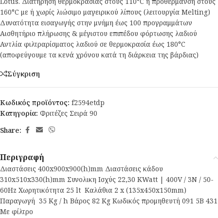
Lotus. Διατήρηση θερμοκρασίας στους 110°C ή προθέρμανση στους
160°C με ή χωρίς λιώσιμο μαγειρικού λίπους (λειτουργία Melting)
Δυνατότητα εισαγωγής στην μνήμη έως 100 προγραμμάτων
Αισθητήριο πλήρωσης & μέγιστου επιπέδου φόρτωσης λαδιού
Αντλία φιλτραρίσματος λαδιού σε θερμοκρασία έως 180°C
(αποφεύγουμε τα κενά χρόνου κατά τη διάρκεια της βάρδιας)
Σύγκριση
Κωδικός προϊόντος:
f2594etdp
Κατηγορία:
Φριτέζες Σειρά 90
Share:
Περιγραφή
Διαστάσεις 400x900x900(h)mm Διαστάσεις κάδου
310x510x330(h)mm Συνολικη Ισχύς 22,30 KWatt | 400V / 3N / 50-
60Hz Χωρητικότητα 25 lt Καλάθια 2 x (135x450x150mm)
Παραγωγή 35 Kg / h Βάρος 82 Κg Κωδικός προμηθευτή 091 5B 431
Με φίλτρο