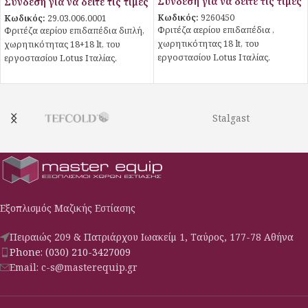
Σύνδεση για να δείτε τις τιμές
Σύνδεση για να δείτε τις τιμές
Κωδικός:
9260450
Κωδικός:
29.03.006.0001
Φριτέζα αερίου επιδαπέδια ,
Φριτέζα αερίου επιδαπέδια διπλή,
χωρητικότητας 18 lt, του
χωρητικότητας 18+18 lt, του
εργοστασίου Lotus Ιταλίας.
εργοστασίου Lotus Ιταλίας.
Stalgast
Εξοπλισμός Μαζικής Εστίασης
Πειραιώς 209 & Πατριάρχου Ιωακείμ 1, Ταύρος, 177-78 Αθήνα
Phone: (030) 210-3427009
Email: c-s@masterequip.gr