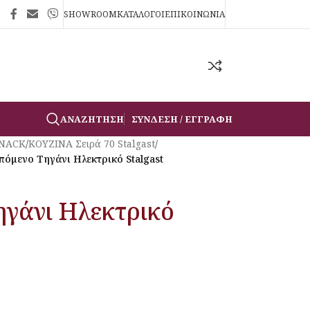
SHOWROOM
ΚΑΤΑΛΟΓΟΙ
ΕΠΙΚΟΙΝΩΝΙΑ
ΑΝΑΖΉΤΗΣΗ
ΣΎΝΔΕΣΗ / ΕΓΓΡΑΦΉ
SNACK
/
ΚΟΥΖΙΝΑ Σειρά 70 Stalgast
/
πόμενο Τηγάνι Ηλεκτρικό Stalgast
γάνι Ηλεκτρικό