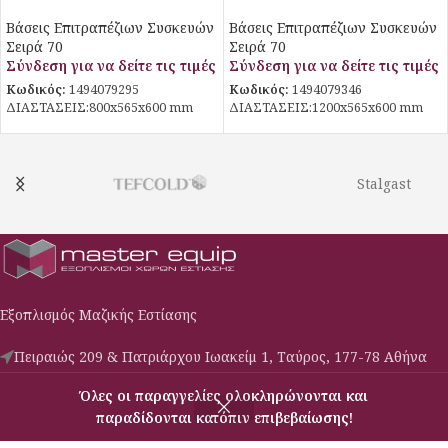
Stalgast
Stalgast
Βάσεις Επιτραπέζιων Συσκευών
Βάσεις Επιτραπέζιων Συσκευών
Σειρά 70
Σειρά 70
Σύνδεση για να δείτε τις τιμές
Σύνδεση για να δείτε τις τιμές
Κωδικός:
1494079295
Κωδικός:
1494079346
ΔΙΑΣΤΑΣΕΙΣ:800x565x600 mm
ΔΙΑΣΤΑΣΕΙΣ:1200x565x600 mm
Stalgast
Εξοπλισμός Μαζικής Εστίασης
Πειραιώς 209 & Πατριάρχου Ιωακείμ 1, Ταύρος, 177-78 Αθήνα
Phone: (030) 210-3427009
Όλες οι παραγγελίες ολοκληρώνονται και
Email: c-s@masterequip.gr
παραδίδονται κατόπιν επιβεβαίωσης!
Μενού
Σύγκριση