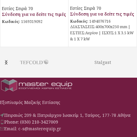
Stalgast
Εστίες Σειρά 70
Εστίες Σειρά 70
Σύνδεση για να δείτε τις τιμές
Σύνδεση για να δείτε τις τιμές
Κωδικός:
1494076716
Κωδικός:
1569319092
ΔΙΑΣΤΑΣΕΙΣ:400x700x250 mm |
ΕΣΤΙΕΣ:Αερίου | ΙΣΧΥΣ:1 X 3,5 kW
& 1 X 7 kW
Stalgast
Εξοπλισμός Μαζικής Εστίασης
Πειραιώς 209 & Πατριάρχου Ιωακείμ 1, Ταύρος, 177-78 Αθήνα
Phone: (030) 210-3427009
Email: c-s@masterequip.gr