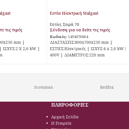
algast
Εστία Ηλεκτρική Stalgast
Εστίες Σειρά 70
τε τις τιμές
Σύνδεση για να δείτε τις τιμές
2
Κωδικός:
1494076864
00x250 mm |
ΔΙΑΣΤΑΣΕΙΣ:800x700x250 mm |
| ΙΣΧΥΣ:2 X 2,6 kW |
ΕΣΤΙΕΣ:Ηλεκτρικές | ΙΣΧΥΣ:4 x 2,6 kW /
mm
400V | ΔΙΑΜΕΤΡΟΣ:220 mm
Scotsman
Redfox
ΠΛΗΡΟΦΟΡΙΕΣ
Αρχική Σελίδα
Η Εταιρεία