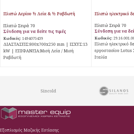
Πλατώ Αερίου ½ Λεία & ½ Ραβδωτή
Πλατώ ηλεκτρικό δ
Επιφάνεια Stalgast
Πλατώ Σειρά 70
Πλατώ Σειρά 70
Σύνδεση για να δεί
Σύνδεση για να δείτε τις τιμές
Κωδικός:
29.16.001.0
Κωδικός:
1494075439
Πλατώ ηλεκτρικό δι
ΔΙΑΣΤΑΣΕΙΣ:800x700x250 mm | ΙΣΧΥΣ:13
εργοστασίου Lotus 
kW | ΕΠΙΦΑΝΕΙΑ:Μισή Λεία / Μισή
Ιταλία
Ραβδωτή
Sincold
Εξοπλισμός Μαζικής Εστίασης