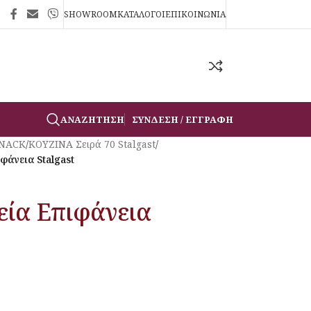
SHOWROOM
ΚΑΤΑΛΟΓΟΙ
ΕΠΙΚΟΙΝΩΝΙΑ
ΑΝΑΖΉΤΗΣΗ
ΣΎΝΔΕΣΗ / ΕΓΓΡΑΦΉ
SNACK
/
ΚΟΥΖΙΝΑ Σειρά 70 Stalgast
/
φάνεια Stalgast
εία Επιφάνεια