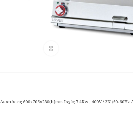
Κλικ για μεγέθυνση
Διαστάσεις 600x705x280(h)mm Ισχύς 7.4Kw , 400V / 3N /50-60Hz