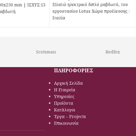
Πλατώ ηλεκτρικό διπλό ραβδωτό, του
00x250 mm | ΙΣΧΥΣ:13
εργοστασίου Lotus Χώρα προέλευσης :
Ραβδωτή
Ιταλία
Scotsman
Redfox
ΠΛΗΡΟΦΟΡΙΕΣ
Αρχική Σελίδα
Η Εταιρεία
Υπηρεσίες
Προϊόντα
Κατάλογοι
Έργα – Projects
Επικοινωνία