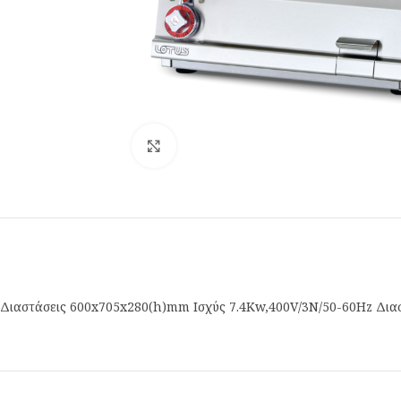
Κλικ για μεγέθυνση
Διαστάσεις 600x705x280(h)mm Ισχύς 7.4Kw,400V/3N/50-60Hz Διασ