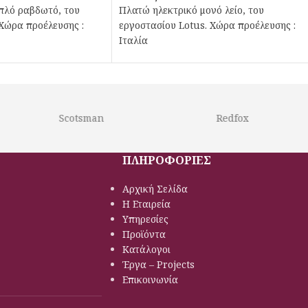
πλό ραβδωτό, του
Πλατώ ηλεκτρικό μονό λείο, του
Χώρα προέλευσης :
εργοστασίου Lotus. Χώρα προέλευσης :
Ιταλία
Scotsman
Redfox
ΠΛΗΡΟΦΟΡΙΕΣ
Αρχική Σελίδα
Η Εταιρεία
Υπηρεσίες
Προϊόντα
Κατάλογοι
Έργα – Projects
Επικοινωνία