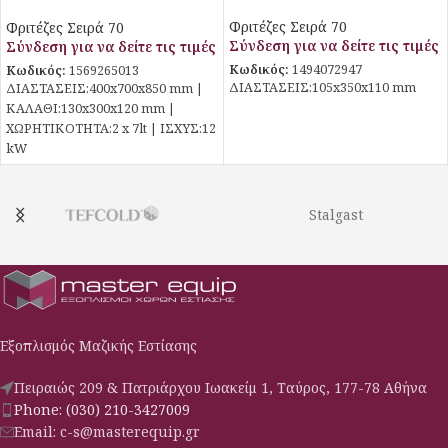
Stalgast
Φριτέζες Σειρά 70
Φριτέζες Σειρά 70
Σύνδεση για να δείτε τις τιμές
Σύνδεση για να δείτε τις τιμές
Κωδικός:
1494072947
Κωδικός:
1569265013
ΔΙΑΣΤΑΣΕΙΣ:105x350x110 mm
ΔΙΑΣΤΑΣΕΙΣ:400x700x850 mm |
ΚΑΛΑΘΙ:130x300x120 mm |
ΧΩΡΗΤΙΚΟΤΗΤΑ:2 x 7lt | ΙΣΧΥΣ:12
kW
Stalgast
Εξοπλισμός Μαζικής Εστίασης
Πειραιώς 209 & Πατριάρχου Ιωακείμ 1, Ταύρος, 177-78 Αθήνα
Phone: (030) 210-3427009
Email: c-s@masterequip.gr