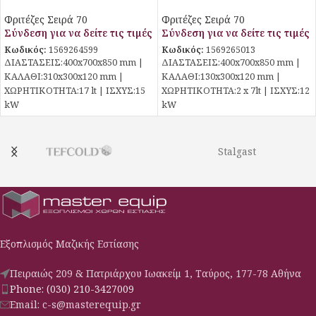
Stalgast
Stalgast
Φριτέζες Σειρά 70
Φριτέζες Σειρά 70
Σύνδεση για να δείτε τις τιμές
Σύνδεση για να δείτε τις τιμές
Κωδικός:
1569264599
Κωδικός:
1569265013
ΔΙΑΣΤΑΣΕΙΣ:400x700x850 mm |
ΔΙΑΣΤΑΣΕΙΣ:400x700x850 mm |
ΚΑΛΑΘΙ:310x300x120 mm |
ΚΑΛΑΘΙ:130x300x120 mm |
ΧΩΡΗΤΙΚΟΤΗΤΑ:17 lt | ΙΣΧΥΣ:15
ΧΩΡΗΤΙΚΟΤΗΤΑ:2 x 7lt | ΙΣΧΥΣ:12
kW
kW
Stalgast
Εξοπλισμός Μαζικής Εστίασης
Πειραιώς 209 & Πατριάρχου Ιωακείμ 1, Ταύρος, 177-78 Αθήνα
Phone: (030) 210-3427009
Email: c-s@masterequip.gr