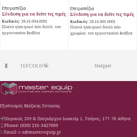
χρωμίου
Επιτραπέζια
Επιτραπέζια
Σύνδεση για να δείτε τις τιμές
Σύνδεση για να δείτε τις τιμές
Κωδικός:
28.16.004.0001
Κωδικός:
28.16.005.0001
Πλατώ ηλεκτρικό λείο διπλό, του
Πλατώ ηλεκτρικό διπλό λείο
εργοστασίου RedFox
χρωμίου, του εργοστασίου Redfox
Stalgast
Εξοπλισμός Μαζικής Εστίασης
Πειραιώς 209 & Πατριάρχου Ιωακείμ 1, Ταύρος, 177-78 Αθήνα
Phone: (030) 210-3427009
Email: c-s@masterequip.gr