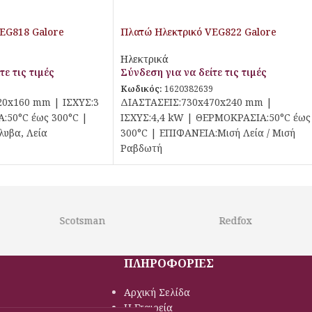
EG818 Galore
Πλατώ Ηλεκτρικό VEG822 Galore
Ηλεκτρικά
τε τις τιμές
Σύνδεση για να δείτε τις τιμές
1
Κωδικός:
1620382639
20x160 mm | ΙΣΧΥΣ:3
ΔΙΑΣΤΑΣΕΙΣ:730x470x240 mm |
:50°C έως 300°C |
ΙΣΧΥΣ:4,4 kW | ΘΕΡΜΟΚΡΑΣΙΑ:50°C έως
υβα, Λεία
300°C | ΕΠΙΦΑΝΕΙΑ:Μισή Λεία / Μισή
Ραβδωτή
Scotsman
Redfox
ΠΛΗΡΟΦΟΡΙΕΣ
Αρχική Σελίδα
Η Εταιρεία