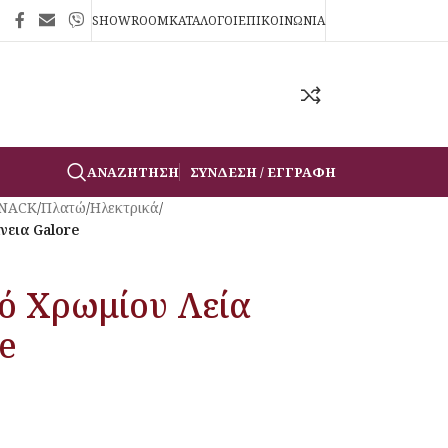
SHOWROOM
ΚΑΤΑΛΟΓΟΙ
ΕΠΙΚΟΙΝΩΝΙΑ
ΑΝΑΖΉΤΗΣΗ
ΣΎΝΔΕΣΗ / ΕΓΓΡΑΦΉ
SNACK
/
Πλατώ
/
Ηλεκτρικά
/
νεια Galore
ό Χρωμίου Λεία
e