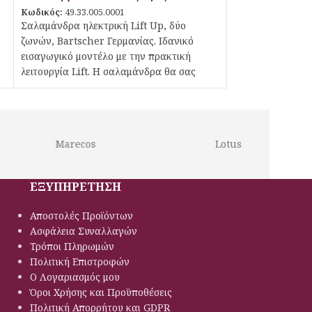
Κωδικός:
49.33.005.0001
Σαλαμάνδρα ηλεκτρική Lift Up, δύο
ζωνών, Bartscher Γερμανίας. Ιδανικό
εισαγωγικό μοντέλο με την πρακτική
λειτουργία Lift. Η σαλαμάνδρα θα σας
πείσει με τον εύκολο χειρισμό των δύο
ζωνών θέρμανσης και τα αποτελεσματικά
θερμαντικά σώματα ακτινοβολίας.
Marecos
Lotus
ΕΞΥΠΗΡΕΤΗΣΗ
Αποστολές Προϊόντων
Ασφάλεια Συναλλαγών
Τρόποι Πληρωμών
Πολιτική Eπιστροφών
Ο Λογαριασμός μου
Όροι Χρήσης και Προϋποθέσεις
Πολιτική Απορρήτου και GDPR