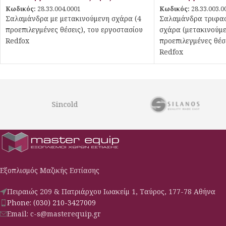
Κωδικός:
28.33.004.0001
Κωδικός:
28.33.003.0
Σαλαμάνδρα με μετακινούμενη σχάρα (4
Σαλαμάνδρα τριφασ
προεπιλεγμένες θέσεις), του εργοστασίου
σχάρα (μετακινούμε
Redfox
προεπιλεγμένες θέσ
Redfox
Sincold
Εξοπλισμός Μαζικής Εστίασης
Πειραιώς 209 & Πατριάρχου Ιωακείμ 1, Ταύρος, 177-78 Αθήνα
Phone: (030) 210-3427009
Email: c-s@masterequip.gr