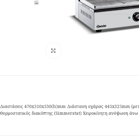
Κλικ για μεγέθυνση
Διαστάσεις 470x510x530(h)mm Διάσταση σχάρας 445x325mm (μετακι
Θερμοστατικός διακόπτης (Simmerstat) Χειροκίνητη ανύψωση άνω 