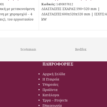
001
Κωδικός:
1490697612
ική με μετακινούμενη
ΔΙΑΣΤΑΣΕΙΣ ΣΧΑΡΑΣ:590×320 mm |
νη με χειρομοχλό - 4
ΔΙΑΣΤΑΣΕΙΣ:600x520x520 mm | ΙΣΧΥΣ:4
εις), του εργοστασίου
kW
Scotsman
Redfox
ΠΛΗΡΟΦΟΡΙΕΣ
Αρχική Σελίδα
Η Εταιρεία
Υπηρεσίες
Προϊόντα
Κατάλογοι
Έργα – Projects
Επικοινωνία