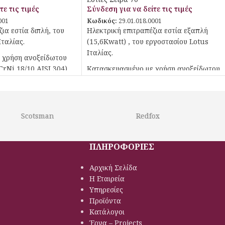
τε τις τιμές
Σύνδεση για να δείτε τις τιμές
001
Κωδικός:
29.01.018.0001
ια εστία διπλή, του
Ηλεκτρική επιτραπέζια εστία εξαπλή
Ιταλίας.
(15,6Kwatt) , του εργοστασίου Lotus
Ιταλίας.
 χρήση ανοξείδωτου
rNi 18/10 AISI 304) ,
Κατασκευασμένο με χρήση ανοξείδωτου
ροχης ποιότητας
χάλυβα ποιότητας (CrNi 18/10 AISI 304) ,
με διακόπτες αδιάβροχης ποιότητας
(IPX5).
Scotsman
Redfox
ΠΛΗΡΟΦΟΡΙΕΣ
Αρχική Σελίδα
Η Εταιρεία
Υπηρεσίες
Προϊόντα
Κατάλογοι
Έργα – Projects