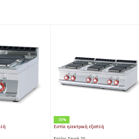
-30%
πλή
Εστία ηλεκτρική εξαπλή
Εστίες Σειρά 70