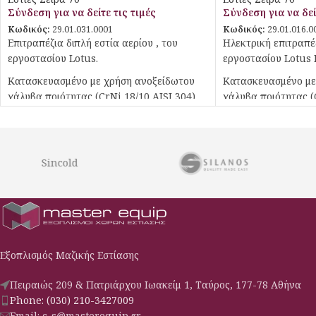
Σύνδεση για να δείτε τις τιμές
Σύνδεση για να δεί
Κωδικός:
29.01.031.0001
Κωδικός:
29.01.016.0
Επιτραπέζια διπλή εστία αερίου , του
Ηλεκτρική επιτραπέζ
εργοστασίου Lotus.
εργοστασίου Lotus 
Κατασκευασμένο με χρήση ανοξείδωτου
Κατασκευασμένο με
χάλυβα ποιότητας (CrNi 18/10 AISI 304) ,
χάλυβα ποιότητας (C
με διακόπτες αδιάβροχης ποιότητας
με διακόπτες αδιάβ
(IPX5).
(IPX5).
Ρυθμιζόμενα ποδαράκια
Sincold
Εξοπλισμός Μαζικής Εστίασης
Πειραιώς 209 & Πατριάρχου Ιωακείμ 1, Ταύρος, 177-78 Αθήνα
Phone: (030) 210-3427009
Email: c-s@masterequip.gr