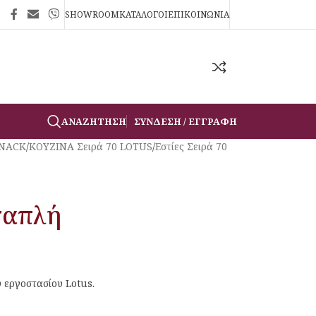
SHOWROOM
ΚΑΤΑΛΟΓΟΙ
ΕΠΙΚΟΙΝΩΝΙΑ
ΑΝΑΖΉΤΗΣΗ
ΣΎΝΔΕΣΗ / ΕΓΓΡΑΦΉ
SNACK
/
ΚΟΥΖΙΝΑ Σειρά 70 LOTUS
/
Εστίες Σειρά 70
ταπλή
υ εργοστασίου Lotus.