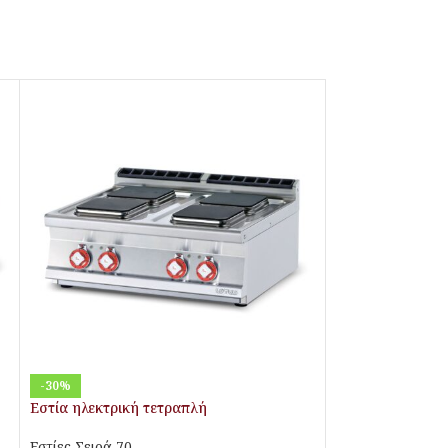
-30%
Εστία ηλεκτρική τετραπλή
Εστίες Σειρά 70