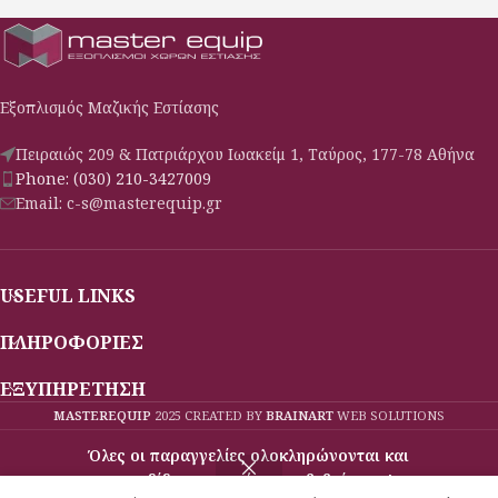
Εξοπλισμός Μαζικής Εστίασης
Πειραιώς 209 & Πατριάρχου Ιωακείμ 1, Ταύρος, 177-78 Αθήνα
Phone: (030) 210-3427009
Email: c-s@masterequip.gr
USEFUL LINKS
ΠΛΗΡΟΦΟΡΙΕΣ
ΕΞΥΠΗΡΕΤΗΣΗ
MASTEREQUIP
2025 CREATED BY
BRAINART
WEB SOLUTIONS
Όλες οι παραγγελίες ολοκληρώνονται και
παραδίδονται κατόπιν επιβεβαίωσης!
Μενού
Σύγκριση