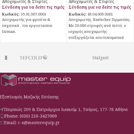
Αποχυμωτές & Στίφτες
Αποχυμωτές & Στίφτες
Σύνδεση για να δείτε τις τιμές
Σύνδεση για να δείτε τις τιμές
Κωδικός:
59.01.007.0001
Κωδικός:
49.04.009.0001
Αποχυμωτής για φρούτα &
Αποχυμωτής, Bartscher Γερμανίας.
λαχανικά , του εργοστασίου
Με 20.000 στροφές ανά λεπτό, ο
Sirman.
ισχυρός αποχυμωτής
επεξεργάζεται αποτελεσματικά
λαχανικά ή φρούτα,
προσφέροντας έναν απολαυστικό
χυμό πλούσιο σε μέταλλα και
Stalgast
βιταμίνες. Χάρη στα εξαρτήματα
που είναι κατάλληλα για πλυντήριο
πιάτων, ο καθαρισμός γίνεται στο
λεπτό.
Εξοπλισμός Μαζικής Εστίασης
Πειραιώς 209 & Πατριάρχου Ιωακείμ 1, Ταύρος, 177-78 Αθήνα
Phone: (030) 210-3427009
Email: c-s@masterequip.gr