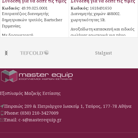
Σύνδεση για να δείτε τις τιμές
Σύνδεση για να δείτε τις τιμές
Κωδικός:
49.99.025.0001
Κωδικός:
1618491650
Επιτραπέζιος διανεμητής
Διανεμητής χυμών 468002,
δημητριακών τριπλός, Bartscher
χωρητικότητας 5lt.
Γερμανίας.
Ανοξείδωτη κατασκευή και ειδικός
Με δοσομετρητή
σωλήνας εσωτερικά για πάγο.
Κατασκευή Inox
Δοχείο ανθεκτικό σε γρατζουνιές
Stalgast
Κατάλληλο για επιτοίχια
τοποθέτηση
Έχει κατασκευαστεί για
δημητριακά ,κορν φλέικς , μούσλι
,ξηρούς καρπούς
Δεν συμπεριλαμβάνεται
μηχανισμός στερέωσης.
Εξοπλισμός Μαζικής Εστίασης
Πειραιώς 209 & Πατριάρχου Ιωακείμ 1, Ταύρος, 177-78 Αθήνα
Phone: (030) 210-3427009
Email: c-s@masterequip.gr