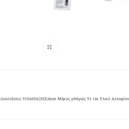
Κλικ για μεγέθυνση
Διαστάσεις 910x60x20(h)mm Μήκος μπάρας 91 cm Υλικό Αλουμίν