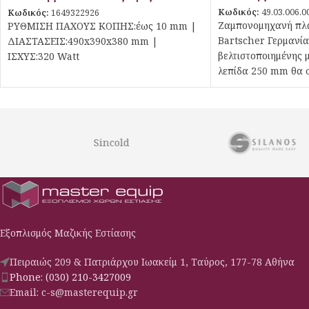
Κωδικός:
49.03.006.0
Κωδικός:
1649322926
Ζαμπονομηχανή πλά
ΡΥΘΜΙΣΗ ΠΑΧΟΥΣ ΚΟΠΗΣ:έως 10 mm |
Bartscher Γερμανία
ΔΙΑΣΤΑΣΕΙΣ:490x390x380 mm |
βελτιστοποιημένης 
ΙΣΧΥΣ:320 Watt
λεπίδα 250 mm θα σ
τεχνικών χαρακτηρ
απόψεις. Αυτή η ισ
πλάγιας κοπής διαθ
συγκράτησης των υ
Sincold
ακονιστήρι λεπίδων,
εγγύηση της ασφάλε
λεπίδων και μαγνητ
Εξοπλισμός Μαζικής Εστίασης
Πειραιώς 209 & Πατριάρχου Ιωακείμ 1, Ταύρος, 177-78 Αθήνα
Phone: (030) 210-3427009
Email: c-s@masterequip.gr