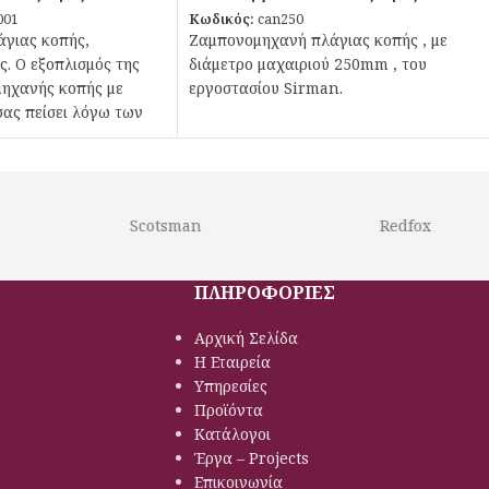
001
Κωδικός:
can250
γιας κοπής,
Ζαμπονομηχανή πλάγιας κοπής , με
ς. Ο εξοπλισμός της
διάμετρο μαχαιριού 250mm , του
μηχανής κοπής με
εργοστασίου Sirman.
ας πείσει λόγω των
ιστικών από πολλές
χυρή ζαμπονομηχανή
έτει βάση
πολειμμάτων,
Scotsman
Redfox
 οδηγό κοπής και, για
ιας, διπλή προστασία
ικό διακόπτη.
ΠΛΗΡΟΦΟΡΙΕΣ
Αρχική Σελίδα
Η Εταιρεία
Υπηρεσίες
Προϊόντα
Κατάλογοι
Έργα – Projects
Επικοινωνία