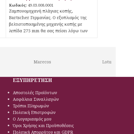
Κωδικός:
49.03.008.0001
Ζαμπονομηχανή πλάγιας κοπής,
Bartscher Γερμανίας. Ο εξοπλισμός της
βελτιστοποιημένης μηχανής κοπής με
λεπίδα 275 mm θα σας πείσει λόγω των
τεχνικών χαρακτηριστικών από πολλές
απόψεις. Η ισχυρή αυτή ζαμπονομηχανή
πλάγιας κοπής διαθέτει βάση
συγκράτησης των υπολειμμάτων,
Marecos
Lotus
ακονιστήρι λεπίδων, οδηγό κοπής και, για
εγγύηση της ασφάλειας, διπλή προστασία
λεπίδων και μαγνητικό διακόπτη.
ΕΞΥΠΗΡΕΤΗΣΗ
Αποστολές Προϊόντων
Ασφάλεια Συναλλαγών
Τρόποι Πληρωμών
Πολιτική Eπιστροφών
Ο Λογαριασμός μου
Όροι Χρήσης και Προϋποθέσεις
Πολιτική Απορρήτου και GDPR