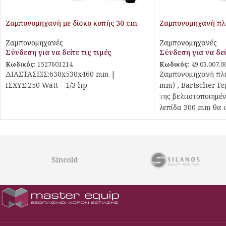
Ζαμπονομηχανή με δίσκο κοπής 30 cm
Ζαμπονομηχανή πλ
Ζαμπονομηχανές
Ζαμπονομηχανές
Σύνδεση για να δείτε τις τιμές
Σύνδεση για να δεί
Κωδικός:
1527601214
Κωδικός:
49.03.007.0
ΔΙΑΣΤΑΣΕΙΣ:630x530x460 mm |
Ζαμπονομηχανή πλά
ΙΣΧΥΣ:250 Watt – 1/3 hp
mm) , Bartscher Γε
της βελτιστοποιημέ
λεπίδα 300 mm θα σ
τεχνικών χαρακτηρ
απόψεις. Το ισχυρό
κλίση διαθέτει βάσ
υπολειμμάτων, ακον
Sincold
κοπής και, για εγγ
διπλή προστασία λε
διακόπτη.
Εξοπλισμός Μαζικής Εστίασης