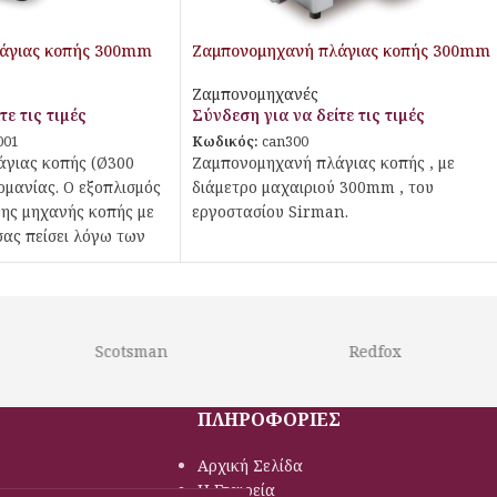
άγιας κοπής 300mm
Ζαμπονομηχανή πλάγιας κοπής 300mm
Ζαμπονομηχανές
τε τις τιμές
Σύνδεση για να δείτε τις τιμές
001
Κωδικός:
can300
γιας κοπής (Ø300
Ζαμπονομηχανή πλάγιας κοπής , με
ρμανίας. Ο εξοπλισμός
διάμετρο μαχαιριού 300mm , του
νης μηχανής κοπής με
εργοστασίου Sirman.
ας πείσει λόγω των
ιστικών από πολλές
 σύστημα κοπής υπό
η συγκράτησης των
ιστήρι λεπίδων, οδηγό
Scotsman
Redfox
ύηση της ασφάλειας,
πίδων και μαγνητικό
ΠΛΗΡΟΦΟΡΙΕΣ
Αρχική Σελίδα
Η Εταιρεία