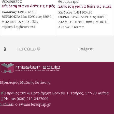
Θερμόμετρα
Θερμόμετρα
Σύνδεση για να δείτε τις τιμές
Σύνδεση για να δείτε τις τιμές
Κωδικός:
1491206160
Κωδικός:
1491205480
ΘΕΡΜΟΚΡΑΣΙΑ:-50°C έως 380°C |
ΘΕΡΜΟΚΡΑΣΙΑ:0°C έως 300°C |
ΜΠΑΤΑΡΙΕΣ:6LR61 (δεν
ΔΙΑΜΕΤΡΟΣ:Ø50 mm | ΜΗΚΟΣ
συμπεριλαμβάνονται)
ΑΚΙΔΑΣ:160 mm
Stalgast
Εξοπλισμός Μαζικής Εστίασης
Πειραιώς 209 & Πατριάρχου Ιωακείμ 1, Ταύρος, 177-78 Αθήνα
Phone: (030) 210-3427009
Email: c-s@masterequip.gr